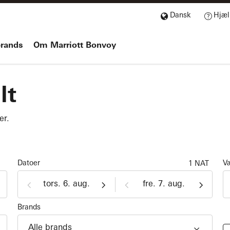
Dansk
Hjæl
brands
Om Marriott Bonvoy
lt
er.
Datoer
Væ
1 NAT
Indtjekning
Udtjekning
dd/MM/y
dd/MM/y
Brands
Alle brands