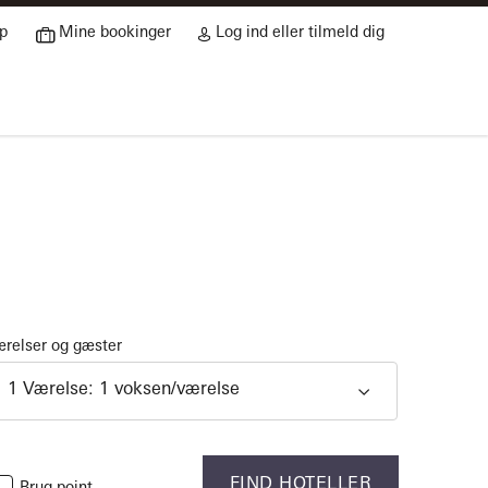
p
Mine bookinger
Log ind eller tilmeld dig
relser og gæster
1
Værelse
:
1
voksen
/værelse
FIND HOTELLER