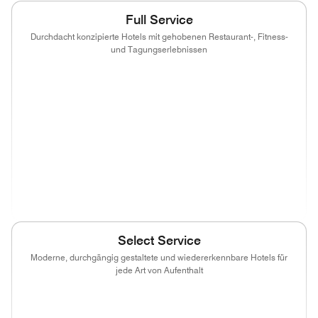
Full Service
Durchdacht konzipierte Hotels mit gehobenen Restaurant-, Fitness-
und Tagungserlebnissen
(opens in new window)
(opens in new window)
(opens in new window)
(opens in new wind
(opens in new window)
(opens in new window)
(opens in new window)
(opens in new wind
(opens in new window)
(opens in new window)
(opens in new window)
(opens in new wind
(opens in new window)
Select Service
Moderne, durchgängig gestaltete und wiedererkennbare Hotels für
jede Art von Aufenthalt
(opens in new window)
(opens in new window)
(opens in new window)
(opens in new wind