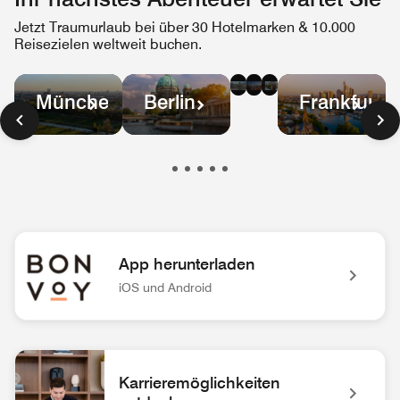
Jetzt Traumurlaub bei über 30 Hotelmarken & 10.000
Reisezielen weltweit buchen.
Wien
Dubai
Hamburg
München
Berlin
Frankfurt
App herunterladen
iOS und Android
Logo der Marriott Bonvoy App Noch außergewöhnlichere Erleb
Karrieremöglichkeiten