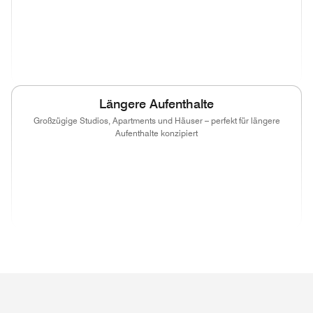
(opens in new window)
(opens in new window)
(opens in new window)
(opens in new wind
(opens in new window)
(opens in new window)
(opens in new window)
(opens in new wind
Längere Aufenthalte
Großzügige Studios, Apartments und Häuser – perfekt für längere
Aufenthalte konzipiert
(opens in new window)
(opens in new window)
(opens in new window)
(opens in new wind
(opens in new window)
(opens in new window)
(opens in new window)