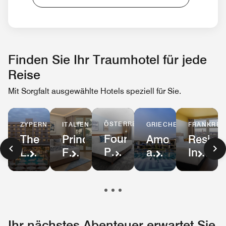
Finden Sie Ihr Traumhotel für jede
Reise
Mit Sorgfalt ausgewählte Hotels speziell für Sie.
ÖSTERREICH
GRIECHENLAND
ITALIEN
ZYPERN
FRANKREI
Four
Amoh,
Principessa
The
Reside
Points
a
Forte
Landmark
Inn
Flex
Luxury
dei
Nicosia,
by
Vienna
Collection
Marmi,
Autograph
Marriot
Mariahilf
Resort
Autograph
Collection
Lille
Ihr nächstes Abenteuer erwartet Sie