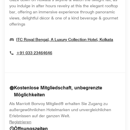
you indulge in after hours revelry at this the elegant rooftop
bar, offering an immersive experience through panoramic
views, delightful décor & one of a kind beverage & gourmet
offerings
Opens 
ITC Royal Bengal, A Luxury Collection Hotel, Kolkata
+91 033 23464646
Kostenlose Mitgliedschaft, unbegrenzte
Möglichkeiten
Als Marriott Bonvoy Mitglied® erhalten Sie Zugang zu
außergewöhnlichen Hotelmarken und unvergleichlichen
Erlebnissen auf der ganzen Welt.
opens in new window
Registrieren
Öffnungszeiten