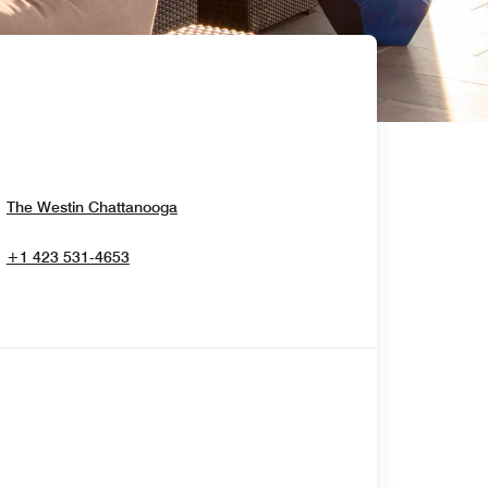
Opens In New Window
The Westin Chattanooga
+1 423 531-4653