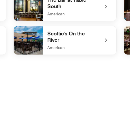
South
American
undefined The Bar at Table South
und
Scottie's On the
River
American
undefined Scottie's On the River
un