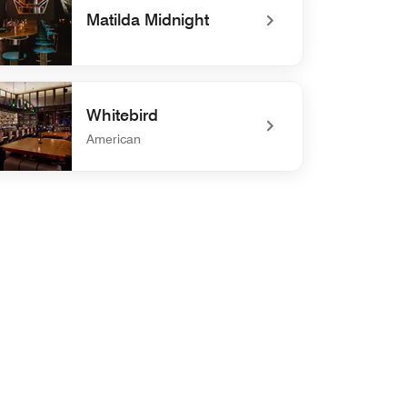
Matilda Midnight
efined Matilda Midnight
Whitebird
American
defined Whitebird