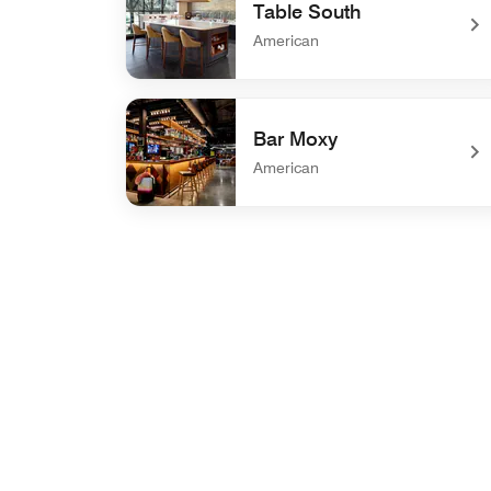
Table South
American
undefined Table South
Bar Moxy
American
undefined Bar Moxy