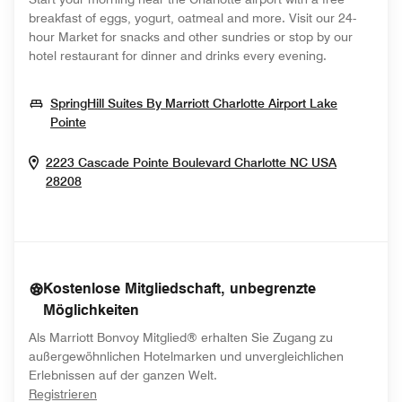
breakfast of eggs, yogurt, oatmeal and more. Visit our 24-
hour Market for snacks and other sundries or stop by our
hotel restaurant for dinner and drinks every evening.
SpringHill Suites By Marriott Charlotte Airport Lake
Opens In New Window
Pointe
2223 Cascade Pointe Boulevard
Charlotte
NC
USA
Opens In New Window
28208
Kostenlose Mitgliedschaft, unbegrenzte
Möglichkeiten
Als Marriott Bonvoy Mitglied® erhalten Sie Zugang zu
außergewöhnlichen Hotelmarken und unvergleichlichen
Erlebnissen auf der ganzen Welt.
opens in new window
Registrieren