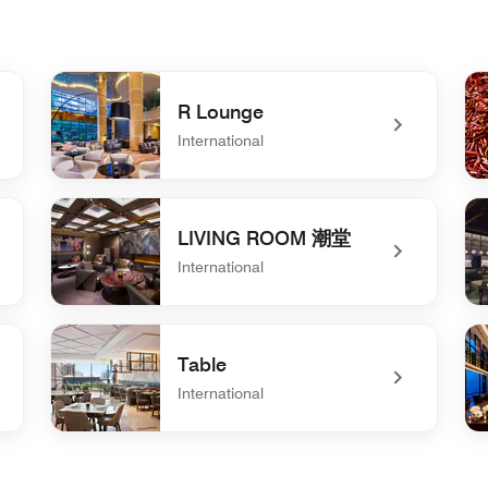
R Lounge
International
undefined R Lounge
un
LIVING ROOM 潮堂
International
undefined LIVING ROOM 潮堂
un
Table
International
undefined Table
un