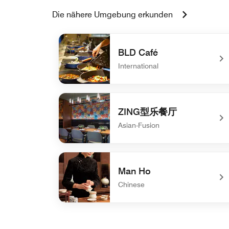
Die nähere Umgebung erkunden
BLD Café
International
undefined BLD Café
ZING型乐餐厅
Asian-Fusion
undefined ZING型乐餐厅
Man Ho
Chinese
undefined Man Ho