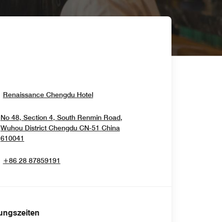
Opens In New Window
Renaissance Chengdu Hotel
No 48, Section 4, South Renmin Road,
Wuhou District
Chengdu
CN-51
China
Opens In New Window
610041
+86 28 87859191
ungszeiten