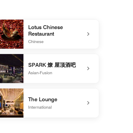
Lotus Chinese
Restaurant
Chinese
defined Lotus Chinese Restaurant
SPARK 燎 屋顶酒吧
Asian-Fusion
defined SPARK 燎 屋顶酒吧
The Lounge
International
defined The Lounge