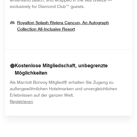
white-sand beach, and wrapped in the sea breeze —
exclusively for Diamond Club™ guests.
Royalton Splash Riviera Cancun, An Autograph
Opens In New Window
Collection All-Inclusive Resort
Kostenlose Mitgliedschaft, unbegrenzte
Möglichkeiten
Als Marriott Bonvoy Mitglied® erhalten Sie Zugang zu
außergewöhnlichen Hotelmarken und unvergleichlichen
Erlebnissen auf der ganzen Welt.
opens in new window
Registrieren