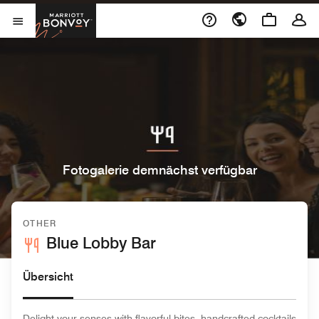
Skip to Content
Marriott Bonvoy
Menu öffnen
Fotogalerie demnächst verfügbar
OTHER
Blue Lobby Bar
Übersicht
Delight your senses with flavorful bites, handcrafted cocktails