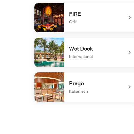
FIRE
Grill
undefined FIRE
Wet Deck
International
undefined Wet Deck
Prego
Italienisch
undefined Prego