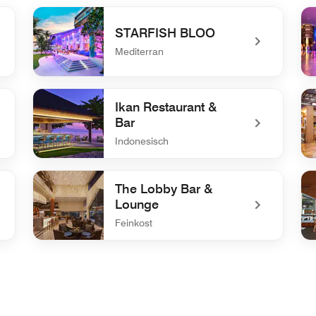
STARFISH BLOO
Mediterran
undefined STARFISH BLOO
un
Ikan Restaurant &
Bar
Indonesisch
undefined Ikan Restaurant & Bar
un
The Lobby Bar &
Lounge
Feinkost
undefined The Lobby Bar & Lounge
und