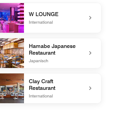
W LOUNGE
International
defined W LOUNGE
Hamabe Japanese
Restaurant
Japanisch
defined Hamabe Japanese Restaurant
Clay Craft
Restaurant
International
efined Clay Craft Restaurant