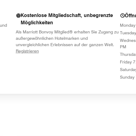
Kostenlose Mitgliedschaft, unbegrenzte
Öffn
Möglichkeiten
 und
Monday
Als Marriott Bonvoy Mitglied® erhalten Sie Zugang zu
Tuesda
außergewöhnlichen Hotelmarken und
Wednes
unvergleichlichen Erlebnissen auf der ganzen Welt.
PM
opens in new window
Registrieren
Thursda
Friday
7
Saturda
Sunday