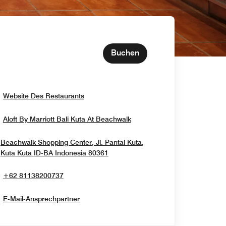
Buchen
Opens In New Window
Website Des Restaurants
Opens In New Window
Aloft By Marriott Bali Kuta At Beachwalk
Beachwalk Shopping Center, Jl. Pantai Kuta,
Opens In New Window
Kuta
Kuta
ID-BA
Indonesia
80361
+62 81138200737
E-Mail-Ansprechpartner