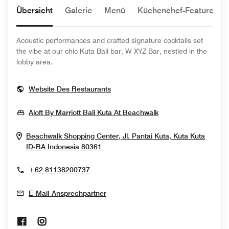
Übersicht
Galerie
Menü
Küchenchef-Feature
Acoustic performances and crafted signature cocktails set
the vibe at our chic Kuta Bali bar, W XYZ Bar, nestled in the
lobby area.
Opens In New Window
Website Des Restaurants
Opens In New Win
Aloft By Marriott Bali Kuta At Beachwalk
Beachwalk Shopping Center, Jl. Pantai Kuta, Kuta
Kuta
Opens In New Window
ID-BA
Indonesia
80361
+62 81138200737
E-Mail-Ansprechpartner
Opens In New Window
Opens In New Window