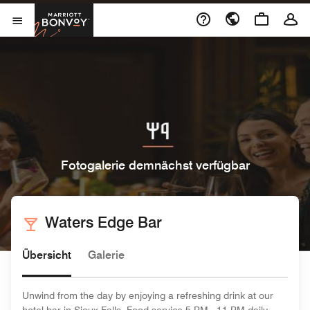
Skip to Content
Marriott Bonvoy
Menu öffnen
Fotogalerie demnächst verfügbar
Waters Edge Bar
Übersicht
Galerie
Unwind from the day by enjoying a refreshing drink at our