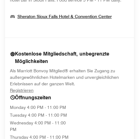
hotel bar in Sioux Falls​. Food service 5 PM - 11 PM daily.
Opens In N
Sheraton Sioux Falls Hotel & Convention Center
Kostenlose Mitgliedschaft, unbegrenzte
Möglichkeiten
Als Marriott Bonvoy Mitglied® erhalten Sie Zugang zu
außergewöhnlichen Hotelmarken und unvergleichlichen
Erlebnissen auf der ganzen Welt.
opens in new window
Registrieren
Öffnungszeiten
Monday
4:00 PM - 11:00 PM
Tuesday
4:00 PM - 11:00 PM
Wednesday
4:00 PM - 11:00
PM
Thursday
4:00 PM - 11:00 PM