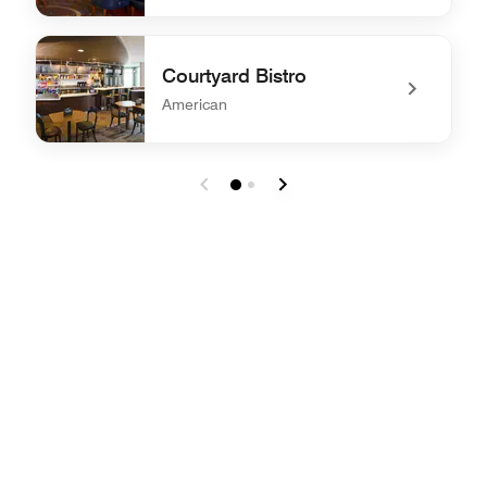
undefined Waters Edge Bar
Courtyard Bistro
American
undefined Courtyard Bistro