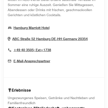
Sommer eine ruhige Auszeit. Genießen Sie Mittagessen,
Abendessen oder Drinks mit frischen, geschmackvollen
Gerichten und köstlichen Cocktails.
Opens In New Window
Hamburg Marriott Hotel
Opens In 
ABC Straße 52
Hamburg
DE-HH
Germany
20354
+49 40 3505; Ext=1738
E-Mail-Ansprechpartner
Erlebnisse
Ungezwungenes Speisen, Getränke und Nachtleben und
Familienfreundlich