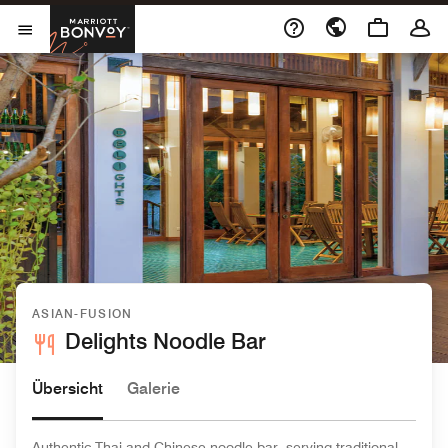
Skip to Content
Marriott Bonvoy
Menu öffnen
ASIAN-FUSION
Delights Noodle Bar
Übersicht
Galerie
Authentic Thai and Chinese noodle bar, serving traditional