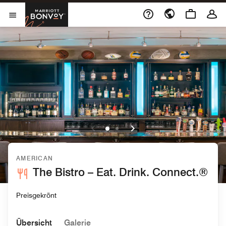
Skip to Content
Marriott Bonvoy
Menu öffnen
AMERICAN
The Bistro – Eat. Drink. Connect.®
Preisgekrönt
Übersicht
Galerie