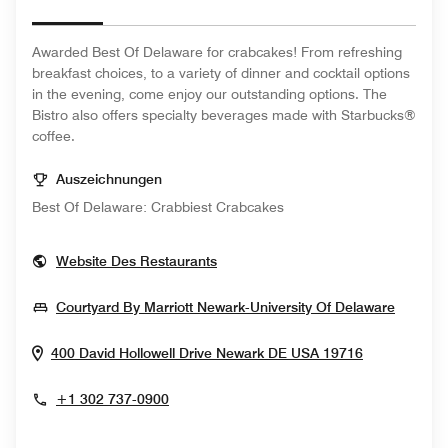
Awarded Best Of Delaware for crabcakes! From refreshing
breakfast choices, to a variety of dinner and cocktail options
in the evening, come enjoy our outstanding options. The
Bistro also offers specialty beverages made with Starbucks®
coffee.
Auszeichnungen
Best Of Delaware: Crabbiest Crabcakes
Opens In New Window
Website Des Restaurants
Opens 
Courtyard By Marriott Newark-University Of Delaware
Opens In 
400 David Hollowell Drive
Newark
DE
USA
19716
+1 302 737-0900