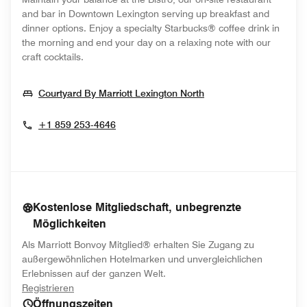
and bar in Downtown Lexington serving up breakfast and
dinner options. Enjoy a specialty Starbucks® coffee drink in
the morning and end your day on a relaxing note with our
craft cocktails.
Opens In New Wind
Courtyard By Marriott Lexington North
+1 859 253-4646
Kostenlose Mitgliedschaft, unbegrenzte
Möglichkeiten
Als Marriott Bonvoy Mitglied® erhalten Sie Zugang zu
außergewöhnlichen Hotelmarken und unvergleichlichen
Erlebnissen auf der ganzen Welt.
opens in new window
Registrieren
Öffnungszeiten