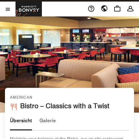
Skip to Content
Marriott Bonvoy
Menu öffnen
AMERICAN
Bistro – Classics with a Twist
Übersicht
Galerie
Maintain your balance at the Bistro, our on-site restaurant