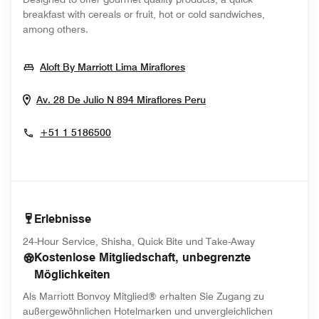
breakfast with cereals or fruit, hot or cold sandwiches,
among others.
Opens In New Window
Aloft By Marriott Lima Miraflores
Opens In New Windo
Av. 28 De Julio N 894
Miraflores
Peru
+51 1 5186500
Erlebnisse
24-Hour Service, Shisha, Quick Bite und Take-Away
Kostenlose Mitgliedschaft, unbegrenzte
Möglichkeiten
Als Marriott Bonvoy Mitglied® erhalten Sie Zugang zu
außergewöhnlichen Hotelmarken und unvergleichlichen