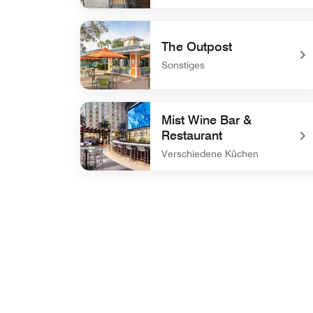
undefined Sagos Bar & Grill
The Outpost
Sonstiges
undefined The Outpost
Mist Wine Bar &
Restaurant
Verschiedene Küchen
undefined Mist Wine Bar & Restaurant