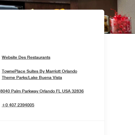
Opens In New Window
Website Des Restaurants
TownePlace Suites By Marriott Orlando
Opens In New Window
Theme Parks/Lake Buena Vista
Opens In New Window
8040 Palm Parkway
Orlando
FL
USA
32836
+0 407 2394005