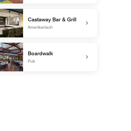
efined The Patio Bar and Grill
Castaway Bar & Grill
Amerikanisch
efined Castaway Bar & Grill
Boardwalk
Pub
defined Boardwalk