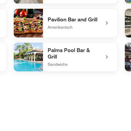
undefined Village Food Hall
und
Pavilion Bar and Grill
Amerikanisch
undefined Pavilion Bar and Grill
und
Palms Pool Bar &
Grill
Sandwichs
undefined Palms Pool Bar & Grill
un