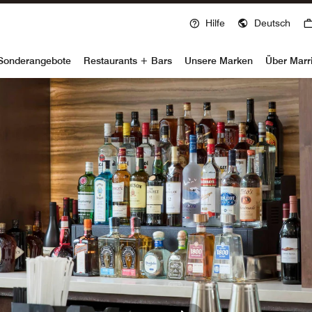
Hilfe
Deutsch
voy
Sonderangebote
Restaurants + Bars
Unsere Marken
Über Marr