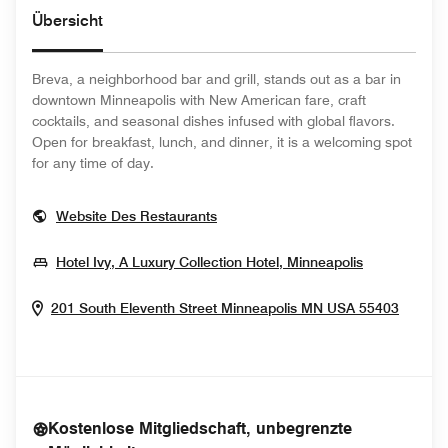
Übersicht
Breva, a neighborhood bar and grill, stands out as a bar in
downtown Minneapolis with New American fare, craft
cocktails, and seasonal dishes infused with global flavors.
Open for breakfast, lunch, and dinner, it is a welcoming spot
for any time of day.
Opens In New Window
Website Des Restaurants
Opens In 
Hotel Ivy, A Luxury Collection Hotel, Minneapolis
Opens
201 South Eleventh Street
Minneapolis
MN
USA
55403
Kostenlose Mitgliedschaft, unbegrenzte