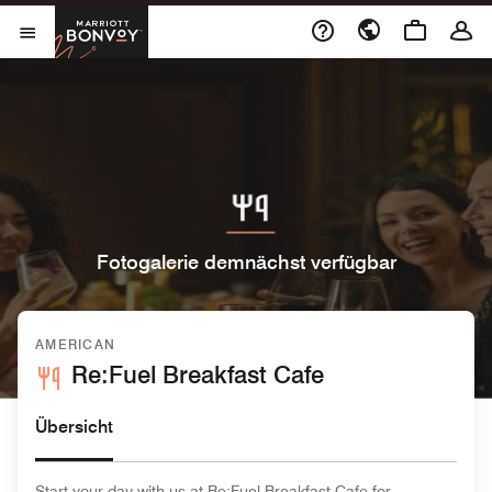
Skip to Content
Marriott Bonvoy
Menu öffnen
Fotogalerie demnächst verfügbar
AMERICAN
Re:Fuel Breakfast Cafe
Übersicht
Start your day with us at Re:Fuel Breakfast Cafe for