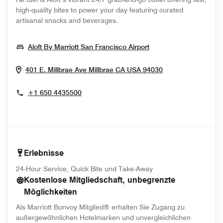
high-quality bites to power your day featuring curated
artisanal snacks and beverages.
Opens In New Wind
Aloft By Marriott San Francisco Airport
Opens In New W
401 E. Millbrae Ave
Millbrae
CA
USA
94030
+1 650 4435500
Erlebnisse
24-Hour Service, Quick Bite und Take-Away
Kostenlose Mitgliedschaft, unbegrenzte
Möglichkeiten
Als Marriott Bonvoy Mitglied® erhalten Sie Zugang zu
außergewöhnlichen Hotelmarken und unvergleichlichen