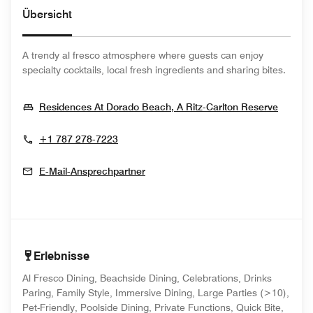
Übersicht
A trendy al fresco atmosphere where guests can enjoy
specialty cocktails, local fresh ingredients and sharing bites.
Opens
Residences At Dorado Beach, A Ritz-Carlton Reserve
+1 787 278-7223
E-Mail-Ansprechpartner
Erlebnisse
Al Fresco Dining, Beachside Dining, Celebrations, Drinks
Paring, Family Style, Immersive Dining, Large Parties (>10),
Pet-Friendly, Poolside Dining, Private Functions, Quick Bite,