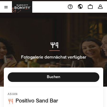
Skip to Content
Marriott Bonvoy
Menu öffnen
Fotogalerie demnächst verfügbar
Buchen
ASIAN
Positivo Sand Bar