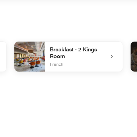
Breakfast - 2 Kings
Room
French
undefined Breakfast - 2 Kings Room
und