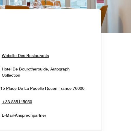
Opens In New Window
Website Des Restaurants
Hotel De Bourgtheroulde, Autograph
Opens In New Window
Collection
Opens In New Windo
15 Place De La Pucelle
Rouen
France
76000
+33 235145050
E-Mail-Ansprechpartner