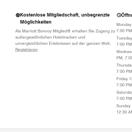
Kostenlose Mitgliedschaft, unbegrenzte
Öffn
Möglichkeiten
Monday
7:00 PM
Als Marriott Bonvoy Mitglied® erhalten Sie Zugang zu
außergewöhnlichen Hotelmarken und
Tuesda
unvergleichlichen Erlebnissen auf der ganzen Welt.
7:00 PM
opens in new window
Registrieren
Wednes
PM, 7:0
Thursda
7:00 PM
Friday
1
7:00 PM
Saturda
7:00 PM
Sunday
12:30 A