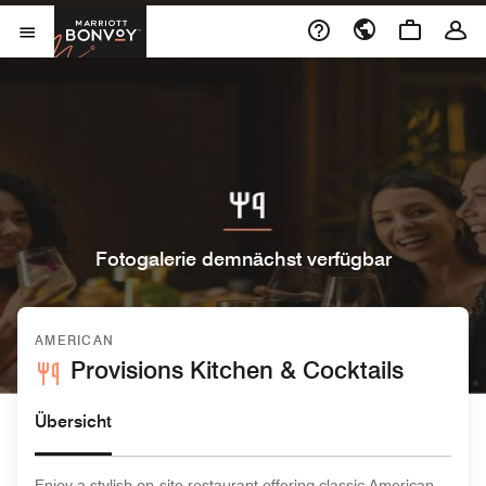
Skip to Content
Marriott Bonvoy
Menu öffnen
Fotogalerie demnächst verfügbar
AMERICAN
Provisions Kitchen & Cocktails
Übersicht
Enjoy a stylish on‑site restaurant offering classic American