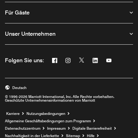
Für Gäste
Unser Unternehmen
Facebook
Instagram
Twitter
Linkedin
Youtube
Folgen Sie uns:
Opens a new window
Opens a new window
Opens a new window
Opens a new wind
Opens a new
Deutsch
© 1996-2026 Marriott International, Inc. Alle Rechte vorbehalten.
Geschützte Unternehmensinformationen von Marriott
Opens a new window
Karriere
Nutzungsbedingungen
Allgemeine Geschäftsbedingungen zum Programm
Datenschutzzentrum
Impressum
Digitale Barrierefreiheit
Nachhaltigkeit in der Lieferkette
Sitemap
Hilfe