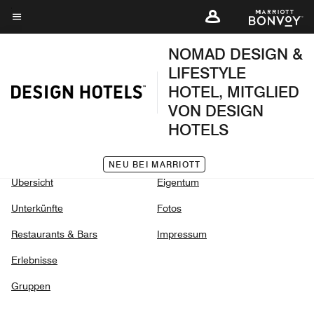
Skip
to
Menütext
main
NOMAD DESIGN &
content
LIFESTYLE
HOTEL, MITGLIED
VON DESIGN
HOTELS
NEU BEI MARRIOTT
Übersicht
Eigentum
Unterkünfte
Fotos
Restaurants & Bars
Impressum
Erlebnisse
Gruppen