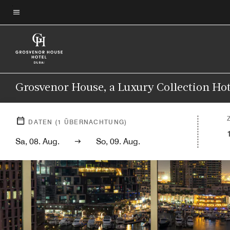
Skip
to
Menütext
main
content
Grosvenor House, a Luxury Collection Hot
DATEN
(
1
ÜBERNACHTUNG)
Sa, 08. Aug.
So, 09. Aug.