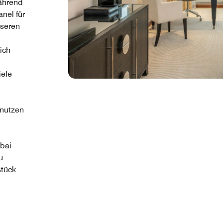
während
nel für
nseren
ich
iefe
nutzen
bai
u
stück