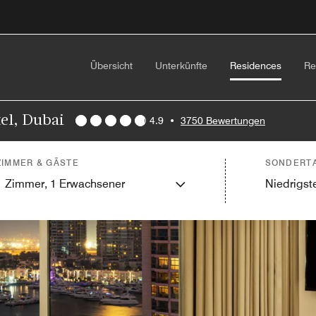
Übersicht
Unterkünfte
Residences
Re
el, Dubai
4.9
•
3750 Bewertungen
ZIMMER & GÄSTE
SONDERTA
1
Zimmer,
1
Erwachsener
Niedrigste