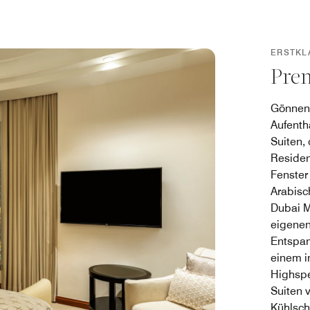
ERSTKL
Prem
Gönnen 
Aufenth
Suiten,
Residen
Fenster
Arabisc
Dubai M
eigenen
Entspan
einem i
Highspe
Suiten 
Kühlsch