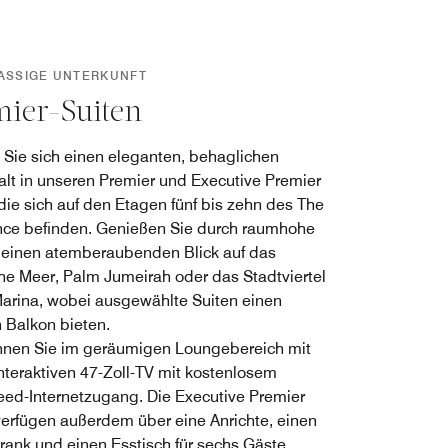
ASSIGE UNTERKUNFT
ier-Suiten
Sie sich einen eleganten, behaglichen
alt in unseren Premier und Executive Premier
 die sich auf den Etagen fünf bis zehn des The
ce befinden. Genießen Sie durch raumhohe
 einen atemberaubenden Blick auf das
he Meer, Palm Jumeirah oder das Stadtviertel
arina, wobei ausgewählte Suiten einen
 Balkon bieten.
nen Sie im geräumigen Loungebereich mit
nteraktiven 47-Zoll-TV mit kostenlosem
ed-Internetzugang. Die Executive Premier
verfügen außerdem über eine Anrichte, einen
rank und einen Esstisch für sechs Gäste.