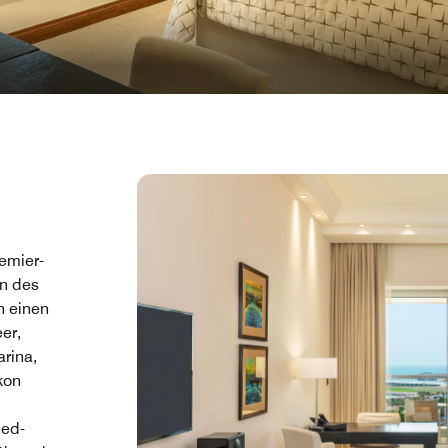
emier-
hn des
n einen
er,
rina,
kon
eed-