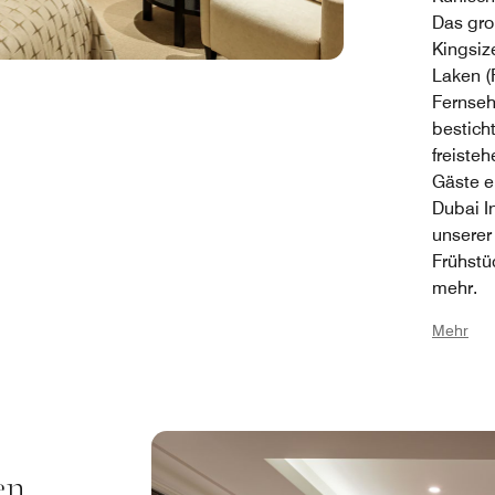
Das gro
Kingsiz
Laken (
Fernseh
bestich
freiste
Gäste e
Dubai I
unserer
Frühstü
mehr.
Mehr
en