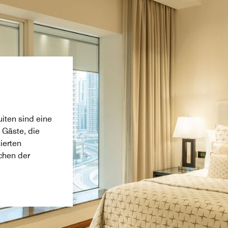
iten sind eine
 Gäste, die
ierten
schen der