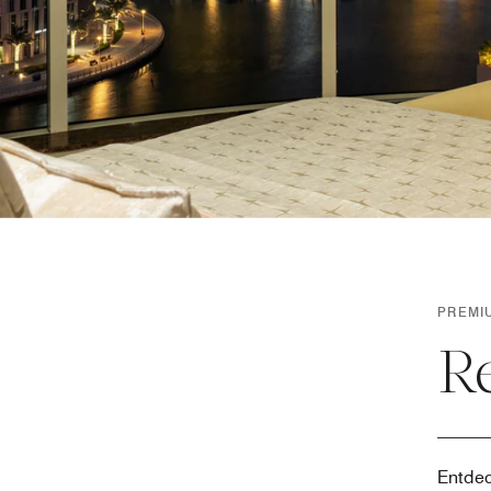
PREMI
R
Entdec