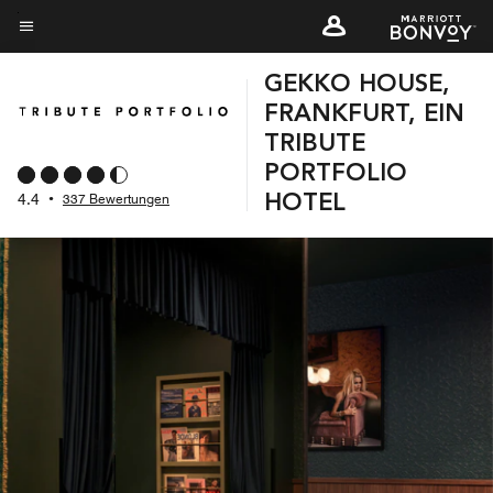
Skip
to
Menütext
main
GEKKO HOUSE,
content
FRANKFURT, EIN
TRIBUTE
PORTFOLIO
4.4
•
337 Bewertungen
HOTEL