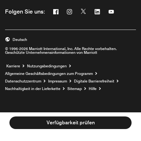
Facebook
Instagram
Twitter
Linkedin
Youtube
Folgen Sie uns:
Opens a new window
Opens a new window
Opens a new window
Opens a new wind
Opens a new
Deutsch
© 1996-2026 Marriott International, Inc. Alle Rechte vorbehalten.
Geschützte Unternehmensinformationen von Marriott
Opens a new window
Karriere
Nutzungsbedingungen
Allgemeine Geschäftsbedingungen zum Programm
Datenschutzzentrum
Impressum
Digitale Barrierefreiheit
Nachhaltigkeit in der Lieferkette
Sitemap
Hilfe
Verfügbarkeit prüfen