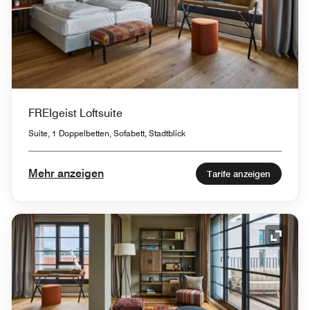
FREIgeist Loftsuite
Suite, 1 Doppelbetten, Sofabett, Stadtblick
Mehr anzeigen
Tarife anzeigen
Symbol