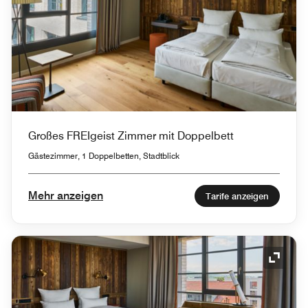
Großes FREIgeist Zimmer mit Doppelbett
Gästezimmer, 1 Doppelbetten, Stadtblick
Mehr anzeigen
Tarife anzeigen
Symbol