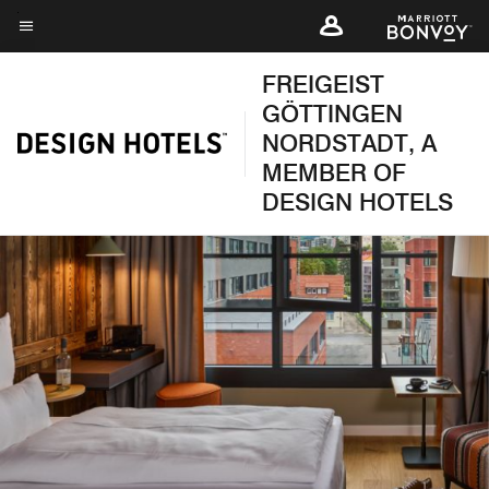
Skip
to
Menütext
main
FREIGEIST
content
GÖTTINGEN
NORDSTADT, A
MEMBER OF
DESIGN HOTELS