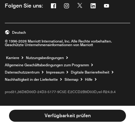
Facebook
Instagram
Twitter
Linkedin
Youtube
Folgen Sie uns:
Opens a new window
Opens a new window
Opens a new window
Opens a new wind
Opens a new
Deutsch
© 1996-2026 Marriott International, Inc. Alle Rechte vorbehalten.
Geschützte Unternehmensinformationen von Marriott
Opens a new window
Karriere
Nutzungsbedingungen
Allgemeine Geschäftsbedingungen zum Programm
Datenschutzzentrum
Impressum
Digitale Barrierefreiheit
Nachhaltigkeit in der Lieferkette
Sitemap
Hilfe
prod31,36D8D00D-24D3-5177-9C5E-E2CCD2B9D03D,rel-R24.9.4
Verfügbarkeit prüfen