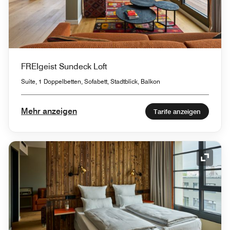
FREIgeist Sundeck Loft
Suite, 1 Doppelbetten, Sofabett, Stadtblick, Balkon
Mehr anzeigen
Tarife anzeigen
Symbol