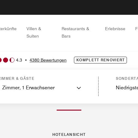
terkünfte
Villen &
Restaurants &
Erlebnisse
F
Suiten
Bars
4.3
•
4380 Bewertungen
KOMPLETT RENOVIERT
ttung
Restaurants
Wellness und Fitness
Aktivitäten
Golf
Spa
Sehenswürdigk
ZIMMER & GÄSTE
SONDERTA
1
Zimmer,
1
Erwachsener
Niedrigste
FOTOS UND VIDEOS
HOTELANSICHT