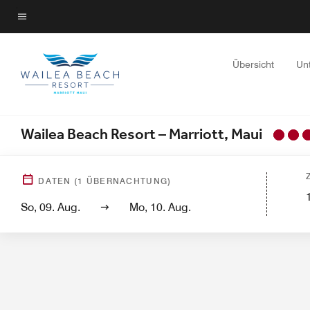
Skip
to
Menütext
main
content
Übersicht
Un
Wailea Beach Resort – Marriott, Maui
Hotelansicht
Gästezimmer
Villen
Suiten
Services
Aussta
DATEN
(
1
ÜBERNACHTUNG)
So, 09. Aug.
Mo, 10. Aug.