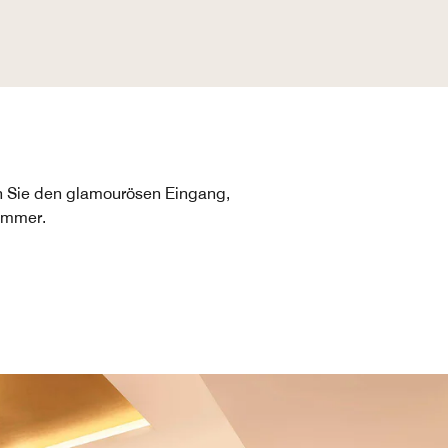
en Sie den glamourösen Eingang,
immer.