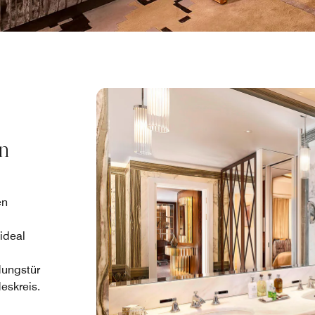
in
en
ideal
dungstür
eskreis.