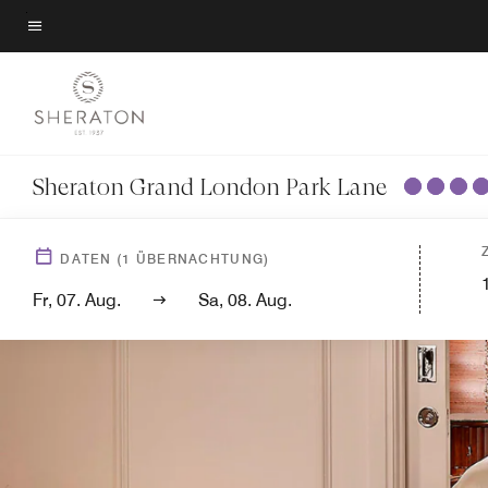
Skip
to
Menütext
main
content
Sheraton Grand London Park Lane
DATEN
(
1
ÜBERNACHTUNG)
Fr, 07. Aug.
Sa, 08. Aug.