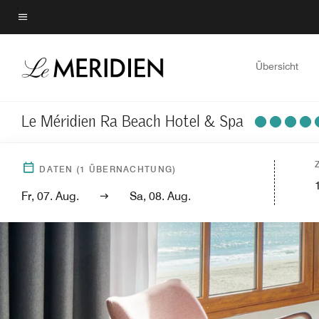
Skip
to
Menütext
main
content
Übersicht
Le Méridien Ra Beach Hotel & Spa
DATEN
(
1
ÜBERNACHTUNG)
Fr, 07. Aug.
Sa, 08. Aug.