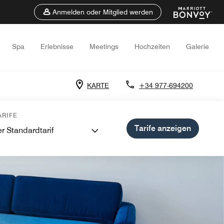
Anmelden oder Mitglied werden
Spa
Erlebnisse
Meetings
Hochzeiten
Galerie
KARTE
+34 977-694200
RIFE
Tarife anzeigen
r Standardtarif