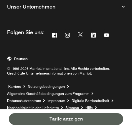
Unser Unternehmen
Folgen Sie uns:
Facebook
Instagram
Twitter
Linkedin
Youtube
Opens a new window
Opens a new window
Opens a new window
Opens a new win
Opens a ne
Deutsch
© 1996-2026 Marriott International, Inc. Alle Rechte vorbehalten.
Geschützte Unternehmensinformationen von Marriott
Opens a new window
Karriere
Nutzungsbedingungen
Allgemeine Geschäftsbedingungen zum Programm
Datenschutzzentrum
Impressum
Digitale Barrierefreiheit
Nachhaltigkeit in der Lieferkette
Sitemap
Hilfe
Tarife anzeigen