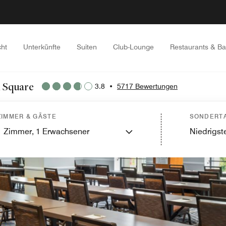
cht
Unterkünfte
Suiten
Club-Lounge
Restaurants & Ba
n Square
3.8
•
5717 Bewertungen
ZIMMER & GÄSTE
SONDERTA
1
Zimmer,
1
Erwachsener
Niedrigste