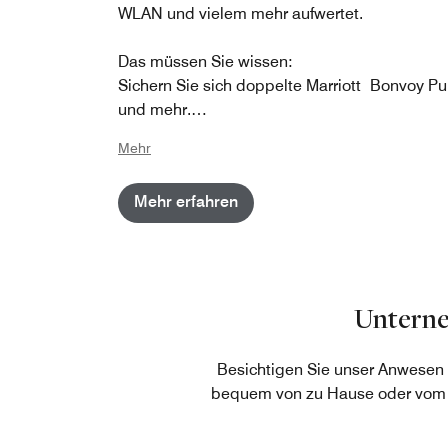
WLAN und vielem mehr aufwertet.
Das müssen Sie wissen:
Sichern Sie sich doppelte Marriott Bonvoy Pu
und mehr.
Sichern Sie sich exklusive Angebote der Netw
Mehr
Hotels.
Profitieren Sie von zusätzlichen Vorteilen bei 
Mehr erfahren
Buchung mehrerer Hotels.
Gültig: 1. Januar 2026 bis 31. Dezember 2
Unterne
Besichtigen Sie unser Anwesen
bequem von zu Hause oder vom Bü