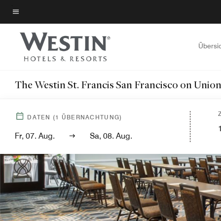
Skip
to
Menütext
main
content
Übersi
The Westin St. Francis San Francisco on Unio
DATEN
(
1
ÜBERNACHTUNG)
Fr, 07. Aug.
Sa, 08. Aug.