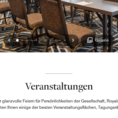
Vorherige
Weiter
0
1
2
3
4
5
6
7
8
9
10
Galerie
Veranstaltungen
r glanzvolle Feiern für Persönlichkeiten der Gesellschaft, Roya
eten Ihnen einige der besten Veranstaltungsflächen, Tagungs