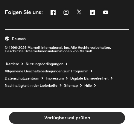
Facebook
Instagram
Twitter
Linkedin
Youtube
Folgen Sie uns:
Opens a new window
Opens a new window
Opens a new window
Opens a new wind
Opens a new
Deutsch
© 1996-2026 Marriott International, Inc. Alle Rechte vorbehalten.
Geschützte Unternehmensinformationen von Marriott
Opens a new window
Karriere
Nutzungsbedingungen
Allgemeine Geschäftsbedingungen zum Programm
Datenschutzzentrum
Impressum
Digitale Barrierefreiheit
Nachhaltigkeit in der Lieferkette
Sitemap
Hilfe
Verfügbarkeit prüfen