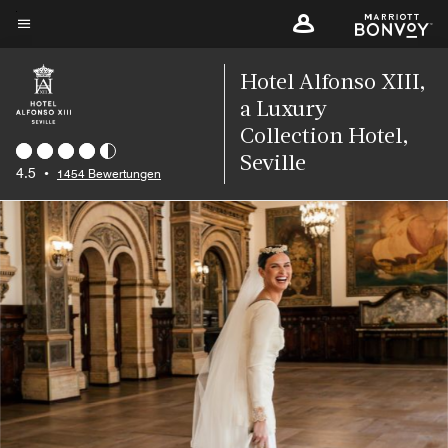
Skip
to
Menütext
main
Hotel Alfonso XIII,
content
a Luxury
Collection Hotel,
Seville
4.5
•
1454 Bewertungen