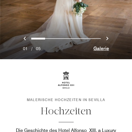
Vorherige
Weiter
0
1
2
3
4
Galerie
01
/
05
MALERISCHE HOCHZEITEN IN SEVILLA
Hochzeiten
Die Geschichte des Hotel Alfonso XIII, a Luxury