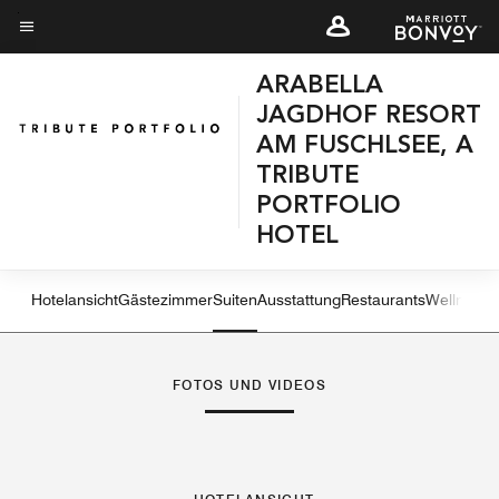
Skip
to
Menütext
main
ARABELLA
content
JAGDHOF RESORT
AM FUSCHLSEE, A
TRIBUTE
PORTFOLIO
HOTEL
Hotelansicht
Gästezimmer
Suiten
Ausstattung
Restaurants
Wellness 
Linkspfeil
Rec
FOTOS UND VIDEOS