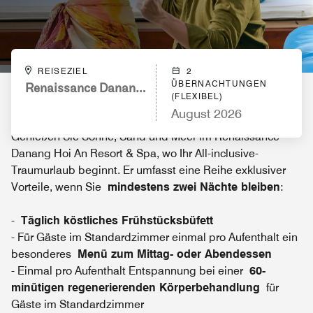
REISEZIEL
2
ÜBERNACHTUNGEN
Renaissance Danang Hoi An Resort & Spa
(FLEXIBEL)
August 2026
Genießen Sie Sonne, Sand und Meer im Renaissance
Danang Hoi An Resort & Spa, wo Ihr All-inclusive-
Traumurlaub beginnt. Er umfasst eine Reihe exklusiver
Vorteile, wenn Sie
mindestens zwei Nächte bleiben
:
-
Täglich köstliches Frühstücksbüfett
- Für Gäste im Standardzimmer einmal pro Aufenthalt ein
besonderes
Menü zum Mittag- oder Abendessen
- Einmal pro Aufenthalt Entspannung bei einer
60-
minütigen regenerierenden Körperbehandlung
für
Gäste im Standardzimmer