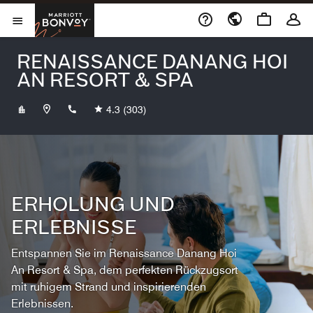
Skip to Content
Marriott Bonvoy
Menu öffnen
RENAISSANCE DANANG HOI
AN RESORT & SPA
+842353753333
4.3
(303)
ERHOLUNG UND
ERLEBNISSE
Entspannen Sie im Renaissance Danang Hoi
An Resort & Spa, dem perfekten Rückzugsort
mit ruhigem Strand und inspirierenden
Erlebnissen.