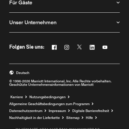
Für Gäste
Unser Unternehmen
Facebook
Instagram
Twitter
Linkedin
Youtube
Folgen Sie uns:
Öffnet ein neues Fenster
Öffnet ein neues Fenster
Öffnet ein neues Fenste
Öffnet ein neues 
Öffnet ein 
Deutsch
© 1996-2026 Marriott International, Inc. Alle Rechte vorbehalten.
Geschützte Unternehmensinformationen von Marriott
Öffnet ein neues Fenster
Karriere
Nutzungsbedingungen
Allgemeine Geschäftsbedingungen zum Programm
Datenschutzzentrum
Impressum
Digitale Barrierefreiheit
Nachhaltigkeit in der Lieferkette
Sitemap
Hilfe