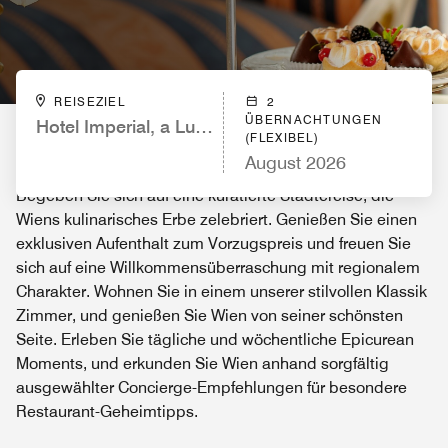
REISEZIEL
2
ÜBERNACHTUNGEN
Hotel Imperial, a Luxury Collection Hotel, Vienna
(FLEXIBEL)
August 2026
Begeben Sie sich auf eine kuratierte Städtereise, die
Wiens kulinarisches Erbe zelebriert. Genießen Sie einen
exklusiven Aufenthalt zum Vorzugspreis und freuen Sie
sich auf eine Willkommensüberraschung mit regionalem
Charakter. Wohnen Sie in einem unserer stilvollen Klassik
Zimmer, und genießen Sie Wien von seiner schönsten
Seite. Erleben Sie tägliche und wöchentliche Epicurean
Moments, und erkunden Sie Wien anhand sorgfältig
ausgewählter Concierge-Empfehlungen für besondere
Restaurant-Geheimtipps.