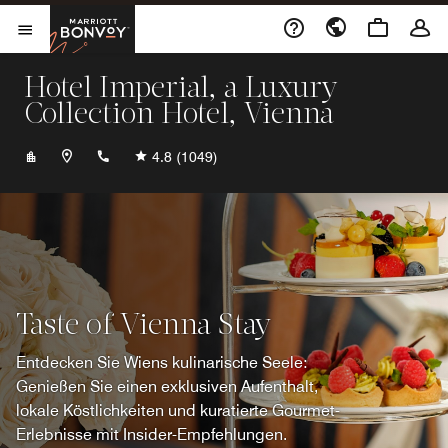
Skip to Content
Marriott Bonvoy
Menu öffnen
Hotel Imperial, a Luxury
Collection Hotel, Vienna
+431501100
4.8
(1049)
Taste of Vienna Stay
Entdecken Sie Wiens kulinarische Seele:
Genießen Sie einen exklusiven Aufenthalt,
lokale Köstlichkeiten und kuratierte Gourmet-
Erlebnisse mit Insider-Empfehlungen.