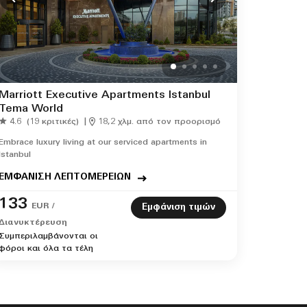
Marriott Executive Apartments Istanbul
Tema World
4.6
(19 κριτικές)
|
18,2 χλμ. από τον προορισμό
Embrace luxury living at our serviced apartments in
Istanbul
ΕΜΦΑΝΙΣΗ ΛΕΠΤΟΜΕΡΕΙΩΝ
133
EUR /
Εμφάνιση τιμών
Διανυκτέρευση
Συμπεριλαμβάνονται οι
φόροι και όλα τα τέλη