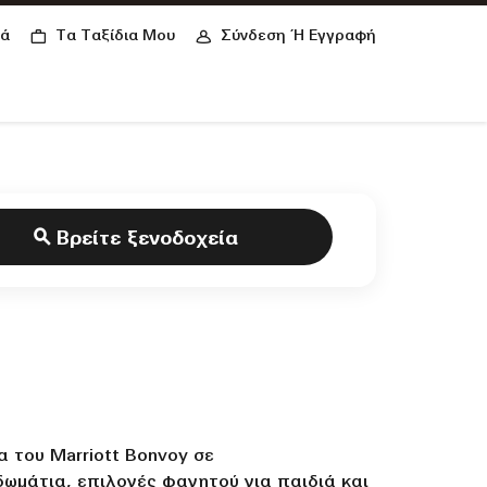
κά
Τα Ταξίδια Μου
Σύνδεση Ή Εγγραφή
Βρείτε ξενοδοχεία
 του Marriott Bonvoy σε
ωμάτια, επιλογές φαγητού για παιδιά και