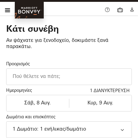
Skip Main Navigation
Μενού
Marriott
Bonvoy
Κάτι συνέβη
Αν ψάχνατε για ξενοδοχείο, δοκιμάστε ξανά
παρακάτω.
Προορισμός
Ημερομηνίες
1 ΔΙΑΝΥΚΤΈΡΕΥΣΗ
Άφιξη
Αναχώρηση
dd/MM/yyyy
dd/MM/yyyy
Δωμάτια και επισκέπτες
1
Δωμάτιο
:
1
ενήλικας
/δωμάτιο