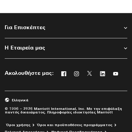
Για Επισκέπτες
Η Εταιρεία μας
Ακολουθήστε μας:
Facebook
Instagram
Twitter
Linkedin
Yout
Ανοίγει νέο παράθυρο
Ανοίγει νέο παράθυρο
Ανοίγει νέο παράθ
Ανοίγει νέο 
Ανοίγε
Ελληνικά
© 1996 – 2026 Marriott International, Inc. Με την επιφύλαξη
παντός δικαιώματος. Πληροφορίες ιδιοκτησίας Marriott
Όροι χρήσης
Όροι και προϋποθέσεις προγράμματος