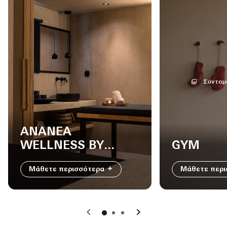
Σύντομ
ANANEA
WELLNESS BY
GYM
AEGEO SPA
Μάθετε περισσότερα
Μάθετε περ
Προηγούμενο
Επόμενο