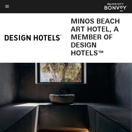
Skip
to
Κείμενο μενού
main
MINOS BEACH
content
ART HOTEL, A
MEMBER OF
DESIGN
HOTELS™