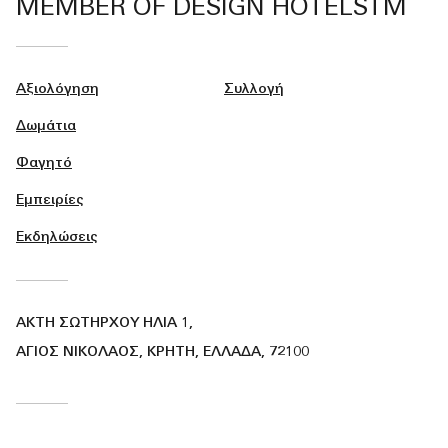
MEMBER OF DESIGN HOTELSTM
Αξιολόγηση
Συλλογή
Δωμάτια
Φαγητό
Εμπειρίες
Εκδηλώσεις
ΑΚΤΉ ΣΩΤΉΡΧΟΥ ΗΛΊΑ 1,
ΆΓΙΟΣ ΝΙΚΌΛΑΟΣ, ΚΡΉΤΗ, ΕΛΛΆΔΑ, 72100