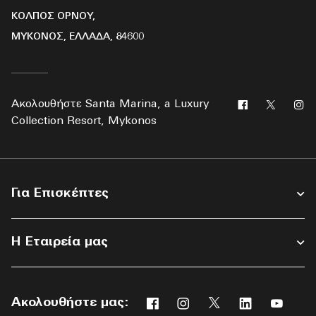
ΚΌΛΠΟΣ ΟΡΝΟΎ,
ΜΎΚΟΝΟΣ, ΕΛΛΆΔΑ, 84600
Facebook
Twitter
In
Ακολουθήστε
Santa Marina, a Luxury
Collection Resort, Mykonos
Για Επισκέπτες
Η Εταιρεία μας
Ακολουθήστε μας:
Facebook
Instagram
Twitter
Linkedin
Yout
Ανοίγει νέο παράθυρο
Ανοίγει νέο παράθυρο
Ανοίγει νέο παράθ
Ανοίγει νέο 
Ανοίγε