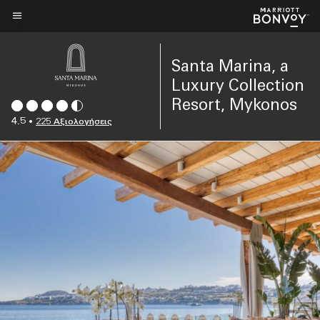
Skip
to
Κείμενο μενού
main
Santa Marina, a
content
Luxury Collection
Resort, Mykonos
4.5
•
225 Αξιολογήσεις