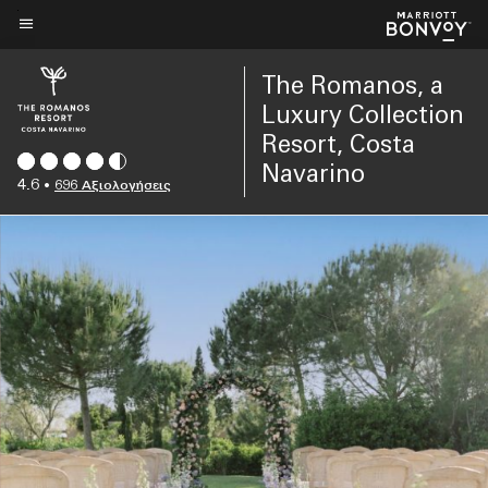
Skip
to
Κείμενο μενού
main
The Romanos, a
content
Luxury Collection
Resort, Costa
Navarino
4.6
•
696 Αξιολογήσεις