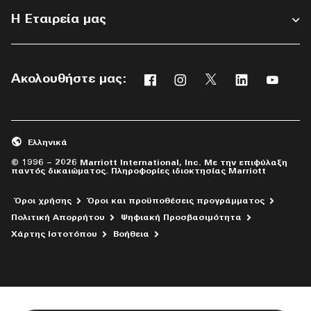
Η Εταιρεία μας
Ακολουθήστε μας:
Facebook
Instagram
Twitter
Linkedin
Yout
Ανοίγει νέο παράθυρο
Ανοίγει νέο παράθυρο
Ανοίγει νέο παράθ
Ανοίγει νέο 
Ανοίγε
Ελληνικά
© 1996 – 2026 Marriott International, Inc. Με την επιφύλαξη
παντός δικαιώματος. Πληροφορίες ιδιοκτησίας Marriott
Όροι χρήσης
Όροι και προϋποθέσεις προγράμματος
Πολιτική Απορρήτου
Ψηφιακή Προσβασιμότητα
Ανοίγει νέο παράθυρο
Χάρτης Ιστοτόπου
Βοήθεια