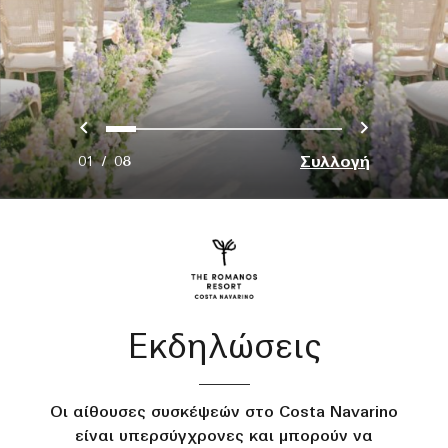
Προηγούμενο
Επόμεν
0
1
2
3
4
5
6
7
Συλλογή
01
/
08
Εκδηλώσεις
Οι αίθουσες συσκέψεών στο Costa Navarino
είναι υπερσύγχρονες και μπορούν να