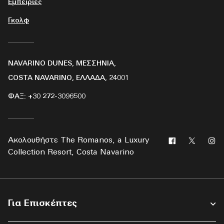
Εμπειρίες
Γκολφ
NAVARINO DUNES, ΜΕΣΣΗΝΊΑ,
COSTA NAVARINO, ΕΛΛΆΔΑ, 24001
ΦΑΞ:
+30 272-3096500
Facebook
Twitter
In
Ακολουθήστε
The Romanos, a Luxury
Collection Resort, Costa Navarino
Για Επισκέπτες