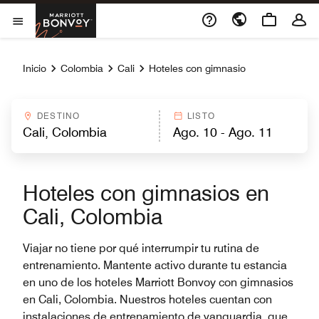
Skip to Content
Marriott Bonvoy
Abrir el menú
Inicio
Colombia
Cali
Hoteles con gimnasio
DESTINO
LISTO
Hoteles con gimnasios en
Cali, Colombia
Viajar no tiene por qué interrumpir tu rutina de
entrenamiento. Mantente activo durante tu estancia
en uno de los hoteles Marriott Bonvoy con gimnasios
en Cali, Colombia. Nuestros hoteles cuentan con
instalaciones de entrenamiento de vanguardia, que