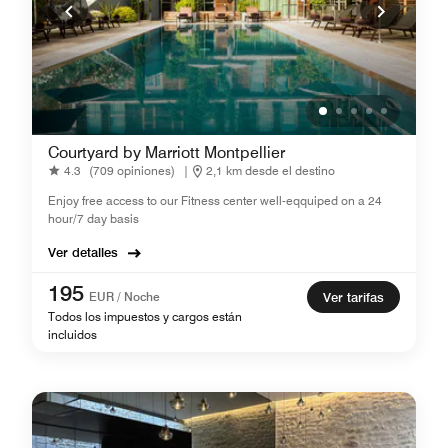
Courtyard by Marriott Montpellier
4.3
(709 opiniones)
|
2,1 km desde el destino
Enjoy free access to our Fitness center well-eqquiped on a 24
hour/7 day basis
Ver detalles
195
EUR / Noche
Ver tarifas
Todos los impuestos y cargos están
incluidos