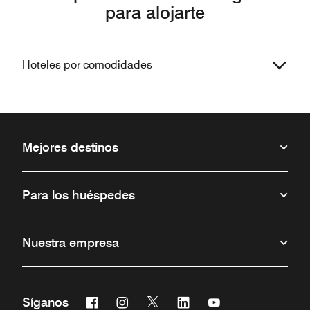
para alojarte
Hoteles por comodidades
Mejores destinos
Para los huéspedes
Nuestra empresa
Facebook
Instagram
Twitter
Linkedin
Youtube
Síganos
Abre una ventana nueva
Abre una ventana nueva
Abre una ventana nueva
Abre una ventana nueva
Abre una ventana 