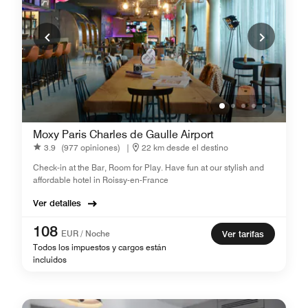
Moxy Paris Charles de Gaulle Airport
3.9
(977 opiniones)
|
22 km desde el destino
Check-in at the Bar, Room for Play. Have fun at our stylish and
affordable hotel in Roissy-en-France
Ver detalles
108
EUR / Noche
Ver tarifas
Todos los impuestos y cargos están
incluidos