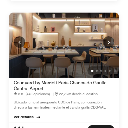
Courtyard by Marriott Paris Charles de Gaulle
Central Airport
3.8
(440 opiniones)
|
22,2 km desde el destino
Ubicado junto al aeropuerto CDG de París, con conexión
directa a las terminales mediante el tranvía gratis CDG-VAL.
Ver detalles