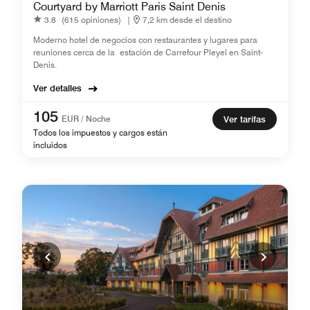
Courtyard by Marriott Paris Saint Denis
3.8
(615 opiniones)
|
7,2 km desde el destino
Moderno hotel de negocios con restaurantes y lugares para
reuniones cerca de la estación de Carrefour Pleyel en Saint-
Denis.
Ver detalles
105
EUR / Noche
Ver tarifas
Todos los impuestos y cargos están
incluidos