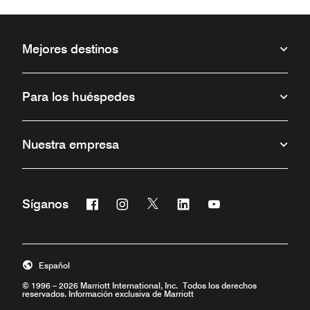
Mejores destinos
Para los huéspedes
Nuestra empresa
Facebook
Instagram
Twitter
Linkedin
Youtube
Síganos
Abre una ventana nueva
Abre una ventana nueva
Abre una ventana nueva
Abre una ventana nueva
Abre una ventana 
Español
© 1996 – 2026 Marriott International, Inc. Todos los derechos
reservados. Información exclusiva de Marriott