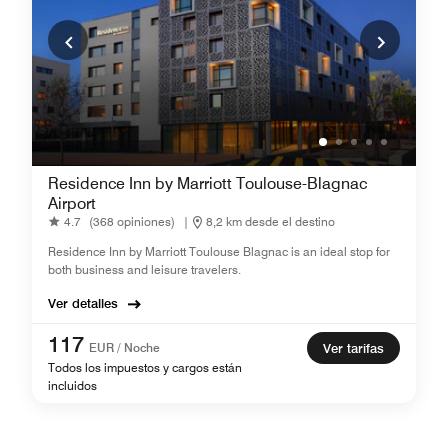
Residence Inn by Marriott Toulouse-Blagnac
Airport
4.7
(368 opiniones)
|
8,2 km desde el destino
Residence Inn by Marriott Toulouse Blagnac is an ideal stop for
both business and leisure travelers.
Ver detalles
117
EUR / Noche
Ver tarifas
Todos los impuestos y cargos están
incluidos