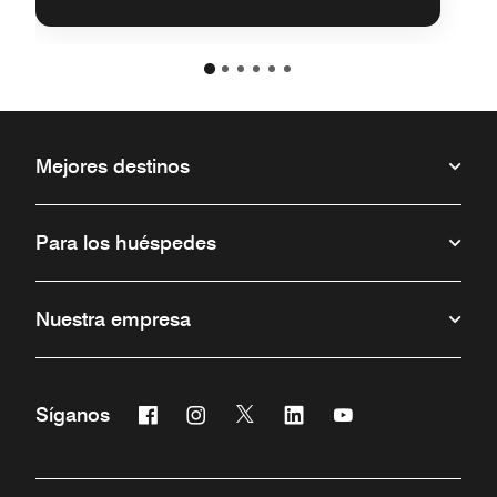
Mejores destinos
Para los huéspedes
Nuestra empresa
Facebook
Instagram
Twitter
Linkedin
Youtube
Síganos
Abre una ventana nueva
Abre una ventana nueva
Abre una ventana nueva
Abre una ventana nueva
Abre una ventana 