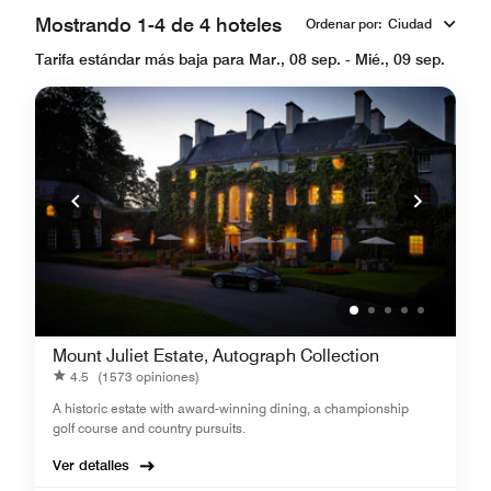
Mostrando 1-4 de 4 hoteles
Ordenar por
:
Ciudad
Tarifa estándar más baja para Mar., 08 sep. - Mié., 09 sep.
Mount Juliet Estate, Autograph Collection
4.5
(1573 opiniones)
A historic estate with award-winning dining, a championship
golf course and country pursuits.
Ver detalles