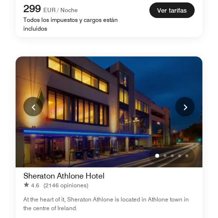
299
EUR / Noche
Ver tarifas
Todos los impuestos y cargos están
incluidos
Sheraton Athlone Hotel
4.6
(2146 opiniones)
At the heart of it, Sheraton Athlone is located in Athlone town in
the centre of Ireland.