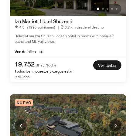
Izu Marriott Hotel Shuzenji
4.3
(1995 opiniones)
|
3,7 km desde el destino
Relax at our Izu Shuzenji onsen hotel in rooms with open-air
baths and Mt. Fuji views.
Ver detalles
19.752
JPY / Noche
Ver tarifas
Todos los impuestos y cargos están
incluidos
NUEVO