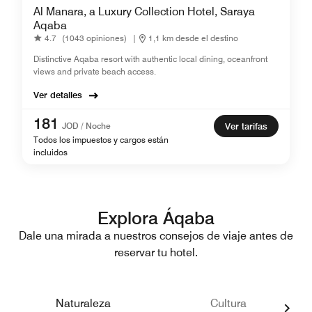
Al Manara, a Luxury Collection Hotel, Saraya
Aqaba
4.7
(1043 opiniones)
|
1,1 km desde el destino
Distinctive Aqaba resort with authentic local dining, oceanfront
views and private beach access.
Ver detalles
181
JOD / Noche
Ver tarifas
Todos los impuestos y cargos están
incluidos
Explora Áqaba
Dale una mirada a nuestros consejos de viaje antes de
reservar tu hotel.
Naturaleza
Cultura