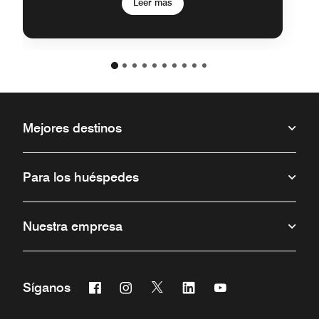
Leer más
Mejores destinos
Para los huéspedes
Nuestra empresa
Facebook
Instagram
Twitter
Linkedin
Youtube
Síganos
Abre una ventana nueva
Abre una ventana nueva
Abre una ventana nueva
Abre una ventana nueva
Abre una ventana 