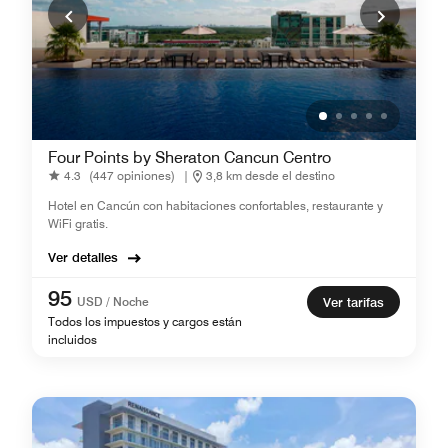
Four Points by Sheraton Cancun Centro
4.3
(447 opiniones)
|
3,8 km desde el destino
Hotel en Cancún con habitaciones confortables, restaurante y
WiFi gratis.
Ver detalles
95
USD / Noche
Ver tarifas
Todos los impuestos y cargos están
incluidos