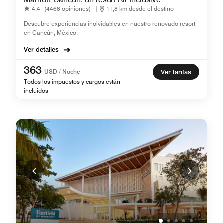
4.4
(4468 opiniones)
|
11,8 km desde el destino
Descubre experiencias inolvidables en nuestro renovado resort
en Cancún, México.
Ver detalles
363
USD / Noche
Ver tarifas
Todos los impuestos y cargos están
incluidos