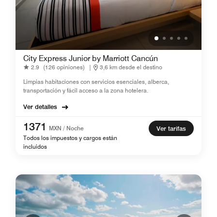
City Express Junior by Marriott Cancún
2.9
(126 opiniones)
|
3,6 km desde el destino
Limpias habitaciones con servicios esenciales, alberca,
transportación y fácil acceso a la zona hotelera.
Ver detalles
1371
MXN / Noche
Ver tarifas
Todos los impuestos y cargos están
incluidos