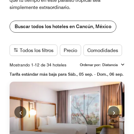
que tu tiempo en este paraíso tropical sea
simplemente extraordinario.
Buscar todos los hoteles en Cancún, México
Todos los filtros
Precio
Comodidades
Ma
Mostrando 1-12 de 34 hoteles
Ordenar por
:
Distancia
Tarifa estándar más baja para Sáb., 05 sep. - Dom., 06 sep.