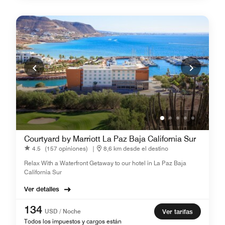
Courtyard by Marriott La Paz Baja California Sur
4.5
(157 opiniones)
|
8,6 km desde el destino
Relax With a Waterfront Getaway to our hotel in La Paz Baja
California Sur
Ver detalles
134
USD / Noche
Ver tarifas
Todos los impuestos y cargos están